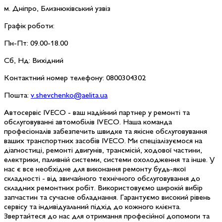
м. Дніпро, Близнюківський узвіз
Графік роботи:
Пн-Пт: 09.00-18.00
Сб, Нд: Вихідний
Контактний номер телефону: 0800304302
Пошта:
v.shevchenko@aelita.ua
Автосервіс IVECO - ваш надійний партнер у ремонті та
обслуговуванні автомобілів IVECO. Наша команда
професіоналів забезпечить швидке та якісне обслуговування
ваших транспортних засобів IVECO. Ми спеціалізуємося на
діагностиці, ремонті двигунів, трансмісій, ходової частини,
електрики, паливній системи, системи охолодження та інше. У
нас є все необхідне для виконання ремонту будь-якої
складності - від звичайного технічного обслуговування до
складних ремонтних робіт. Використовуємо широкій вибір
запчастин та сучасне обладнання. Гарантуємо високий рівень
сервісу та індивідуальний підхід до кожного клієнта.
Звертайтеся до нас для отримання професійної допомоги та